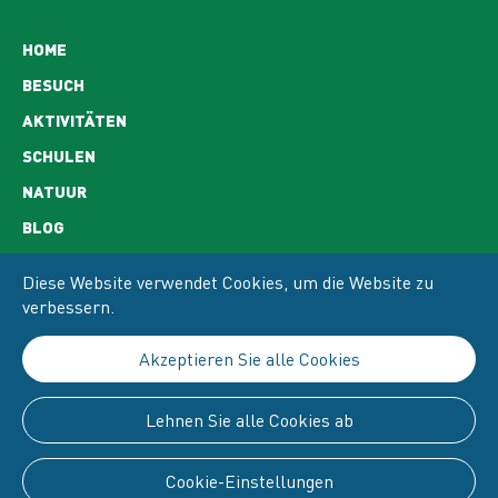
Hoofdnavigatie
HOME
BESUCH
AKTIVITÄTEN
SCHULEN
NATUUR
BLOG
KONTAKT
Diese Website verwendet Cookies, um die Website zu
ÖFFNUNGSZEITEN
verbessern.
ERREICHBARKEIT
Akzeptieren Sie alle Cookies
PRIVACY UND COOKIE POLICY
COOKIE POLICY
Lehnen Sie alle Cookies ab
Cookie-Einstellungen