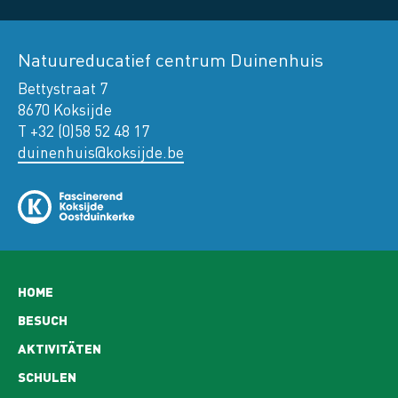
Natuureducatief centrum Duinenhuis
Bettystraat 7
8670 Koksijde
T +32 (0)58 52 48 17
duinenhuis@koksijde.be
Hoofdnavigatie
HOME
BESUCH
AKTIVITÄTEN
SCHULEN