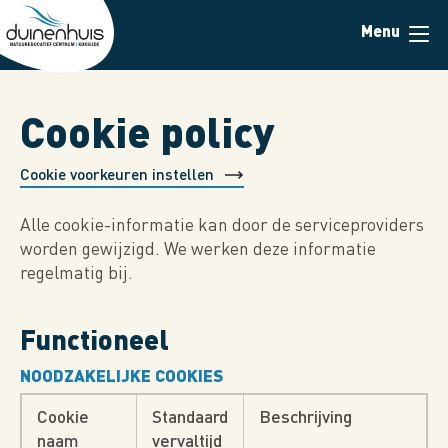
Overslaan
Menu
en
naar
de
inhoud
Cookie policy
gaan
Cookie voorkeuren instellen
Alle cookie-informatie kan door de serviceproviders
worden gewijzigd. We werken deze informatie
regelmatig bij.
Functioneel
NOODZAKELIJKE COOKIES
Cookie
Standaard
Beschrijving
naam
vervaltijd