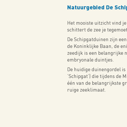
Natuurgebied De Schi
Het mooiste uitzicht vind j
schittert de zee je tegemoet
De Schipgatduinen zijn een
de Koninklijke Baan, de en
zeedijk is een belangrijke 
embryonale duintjes.
De huidige duinengordel is r
‘Schipgat’) die tijdens de 
één van de belangrijkste gr
ruige zeeklimaat.
Video