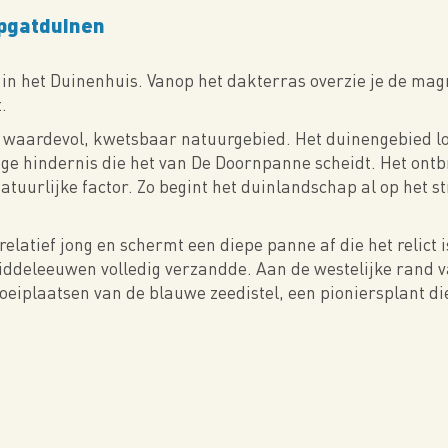
pgatduinen
e in het Duinenhuis. Vanop het dakterras overzie je de ma
.
 waardevol, kwetsbaar natuurgebied. Het duinengebied lo
ige hindernis die het van De Doornpanne scheidt. Het ont
natuurlijke factor. Zo begint het duinlandschap al op het 
elatief jong en schermt een diepe panne af die het relict i
Middeleeuwen volledig verzandde. Aan de westelijke rand v
oeiplaatsen van de blauwe zeedistel, een pioniersplant die