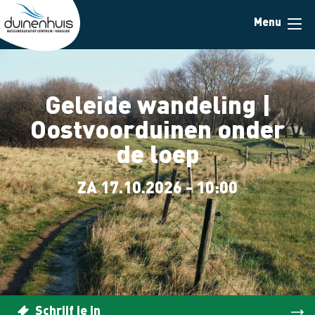
Skip
Menu
to
main
content
Geleide wandeling |
Oostvoorduinen onder
de loep
ZA 17.10.2026 - 10:00
Schrijf je in